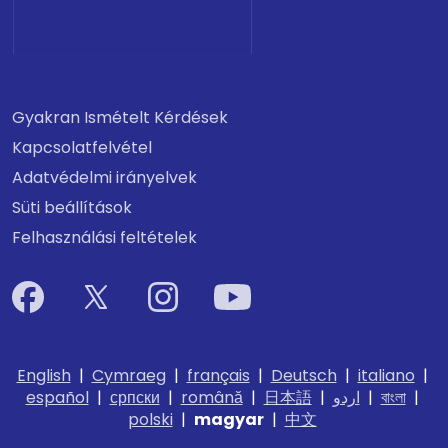
Gyakran Ismételt Kérdések
Kapcsolatfelvétel
Adatvédelmi irányelvek
Süti beállítások
Felhasználási feltételek
English
|
Cymraeg
|
français
|
Deutsch
|
italiano
|
español
|
српски
|
română
|
日本語
|
اردو
|
বাংলা
|
polski
|
magyar
|
中文