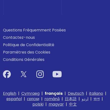
Questions Fréquemment Posées
Contactez-nous
Politique de Confidentialité
Paramètres des Cookies
Conditions Générales
English
|
Cymraeg
|
français
|
Deutsch
|
italiano
|
español
|
српски
|
română
|
日本語
|
اردو
|
বাংলা
|
polski
|
magyar
|
中文