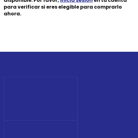
disponible. Por favor,
inicia sesión
en tu cuenta
para verificar si eres elegible para comprarlo
ahora.