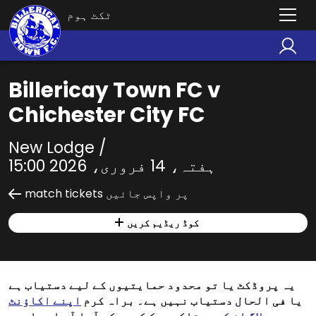
ٹکٹ ہوم
Billericay Town FC v
Chichester City FC
New Lodge /
ہفتہ، 14 فروری، 2026 15:00
match tickets پر واپس جائیں
کوڈ ریڈیم کریں
یہ پروڈکٹ یا تو محدود حمایتیوں کے لیے دستیاب ہے
یا فی الحال دستیاب نہیں ہے۔ براہ کرم
اپنے اکاؤنٹ