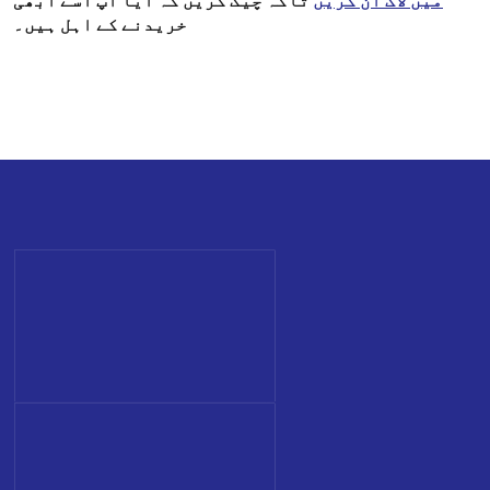
میں لاگ ان کریں
تاکہ چیک کریں کہ آیا آپ اسے ابھی
خریدنے کے اہل ہیں۔