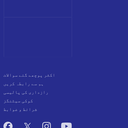
اکثر پوچھے گئے سوالات
ہم سے رابطہ کریں
رازداری کی پالیسی
کوکی سیٹنگز
شرائط و ضوابط