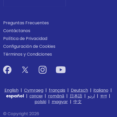
Preguntas Frecuentes
Contáctanos
Política de Privacidad
Configuración de Cookies
Términos y Condiciones
English
|
Cymraeg
|
français
|
Deutsch
|
italiano
|
español
|
српски
|
română
|
日本語
|
اردو
|
বাংলা
|
polski
|
magyar
|
中文
© Copyright 2026