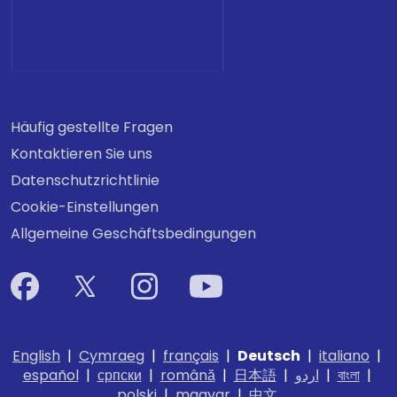
Häufig gestellte Fragen
Kontaktieren Sie uns
Datenschutzrichtlinie
Cookie-Einstellungen
Allgemeine Geschäftsbedingungen
English
|
Cymraeg
|
français
|
Deutsch
|
italiano
|
español
|
српски
|
română
|
日本語
|
اردو
|
বাংলা
|
polski
|
magyar
|
中文