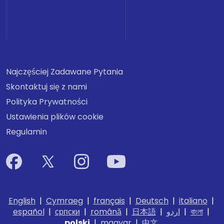
Najczęściej Zadawane Pytania
Skontaktuj się z nami
Polityka Prywatności
Ustawienia plików cookie
Regulamin
English
|
Cymraeg
|
français
|
Deutsch
|
italiano
|
español
|
српски
|
română
|
日本語
|
اردو
|
বাংলা
|
polski
|
magyar
|
中文